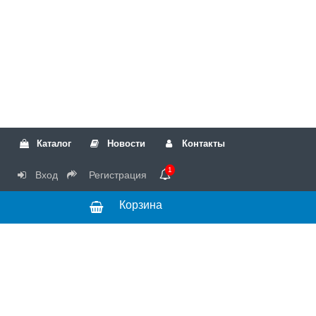
Каталог
Новости
Контакты
1
Вход
Регистрация
Корзина
РТК
Режим
+7(499)317-04-54
работы Пн-Чт с
+7(499)723-18-19
запчасти
10:00 до 17:00,
Пт с 10:00 до
15:00