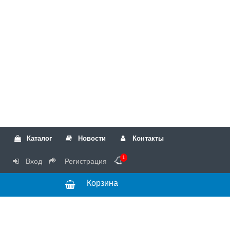
Каталог
Новости
Контакты
1
Вход
Регистрация
Корзина
РТК
Режим
+7(499)317-04-54
работы Пн-Чт с
+7(499)723-18-19