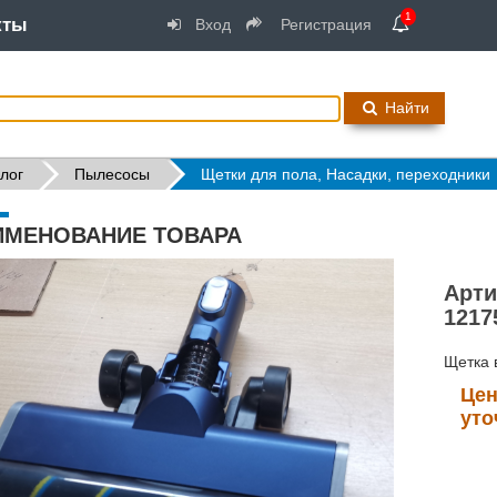
1
кты
Вход
Регистрация
Найти
лог
Пылесосы
Щетки для пола, Насадки, переходники
ИМЕНОВАНИЕ ТОВАРА
Арти
1217
Щетка 
Цен
уто