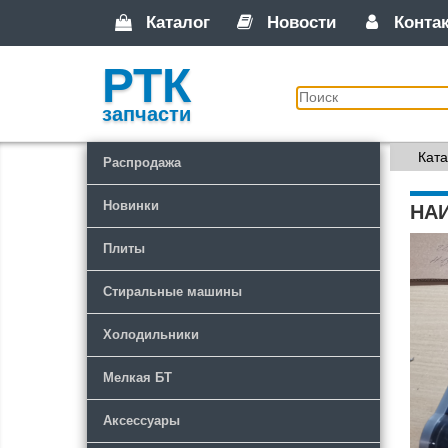
Каталог
Новости
Конта
РТК
запчасти
Ката
Распродажа
Новинки
НА
Плиты
Стиральные машины
Холодильники
Мелкая БТ
Аксессуары