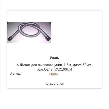
Унив.
<-Шланг для пылесоса унив. 1.8м, диам-32мм,
зам.O247, VAC100UN
Артикул
84tu02
не доступен