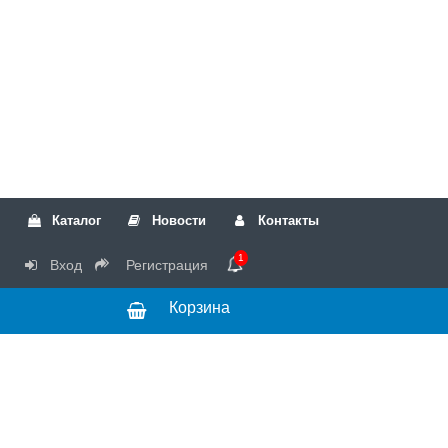
Каталог
Новости
Контакты
1
Вход
Регистрация
Корзина
РТК
Режим
+7(499)317-04-54
работы Пн-Чт с
+7(499)723-18-19
запчасти
10:00 до 17:00,
Пт с 10:00 до
15:00