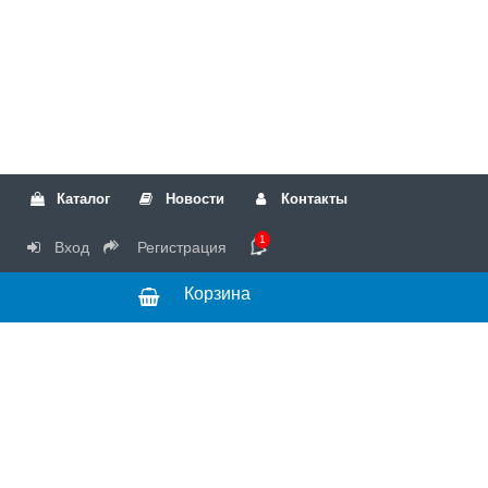
Каталог
Новости
Контакты
1
Вход
Регистрация
Корзина
РТК
Режим
+7(499)317-04-54
работы Пн-Чт с
+7(499)723-18-19
запчасти
10:00 до 17:00,
Пт с 10:00 до
15:00
© 2018 Запчасти