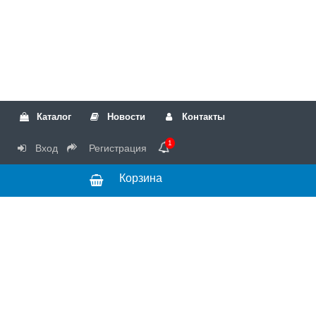
Каталог
Новости
Контакты
1
Вход
Регистрация
Корзина
РТК
Режим
+7(499)317-04-54
работы Пн-Чт с
+7(499)723-18-19
запчасти
10:00 до 17:00,
Пт с 10:00 до
15:00
© 2018 Запчасти
для стиральных