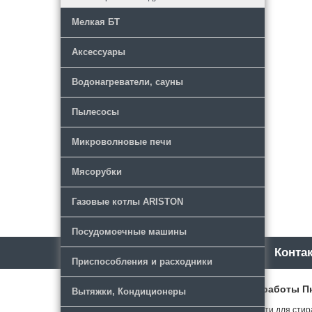
Мелкая БТ
Аксессуары
Водонагреватели, сауны
Пылесосы
Микроволновые печи
Мясорубки
Газовые котлы ARISTON
Посудомоечные машины
Каталог
Новости
Конта
Приспособления и расходники
РТК
Режим работы Пн-Ч
Вытяжки, Кондиционеры
© 2018 Запчасти для стир