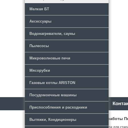
Мелкая БТ
Аксессуары
Водонагреватели, сауны
Пылесосы
Микроволновые печи
Мясорубки
Газовые котлы ARISTON
Посудомоечные машины
Каталог
Новости
Конта
Приспособления и расходники
РТК
Режим работы Пн-Ч
Вытяжки, Кондиционеры
© 2018 Запчасти для стир