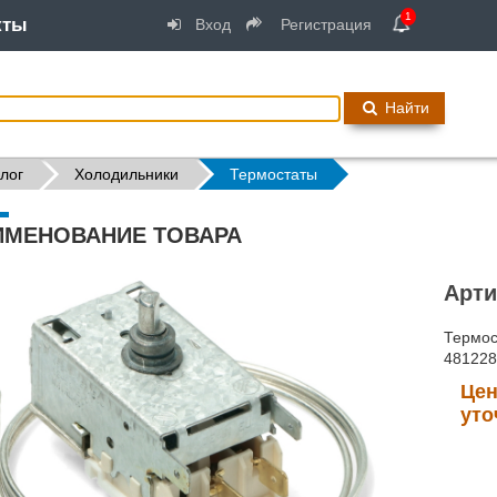
1
кты
Вход
Регистрация
Найти
лог
Холодильники
Термостаты
ИМЕНОВАНИЕ ТОВАРА
Арти
Термос
48122
Цен
уто