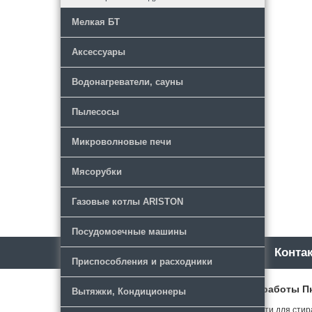
Мелкая БТ
Аксессуары
Водонагреватели, сауны
Пылесосы
Микроволновые печи
Мясорубки
Газовые котлы ARISTON
Посудомоечные машины
Каталог
Новости
Конта
Приспособления и расходники
РТК
Режим работы Пн-Ч
Вытяжки, Кондиционеры
© 2018 Запчасти для стир