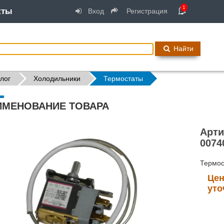
1
кты
Вход
Регистрация
Найти
лог
Холодильники
Термостаты
ИМЕНОВАНИЕ ТОВАРА
Арти
0074
Термос
Цен
уто