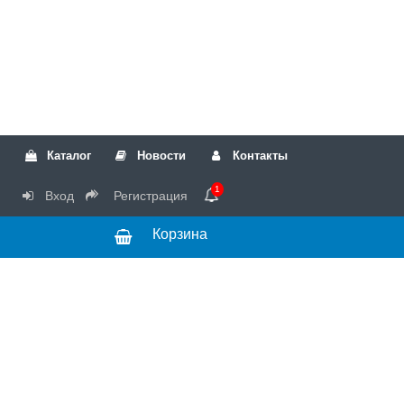
Каталог
Новости
Контакты
1
Вход
Регистрация
Корзина
РТК
Режим
+7(499)317-04-54
работы Пн-Чт с
+7(499)723-18-19
запчасти
10:00 до 17:00,
Пт с 10:00 до
15:00
© 2018 Запчасти
для стиральных