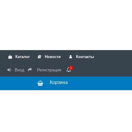
Каталог
Новости
Контакты
1
Вход
Регистрация
Корзина
РТК
Режим
+7(499)317-04-54
работы Пн-Чт с
+7(499)723-18-19
запчасти
10:00 до 17:00,
Пт с 10:00 до
15:00
© 2018 Запчасти