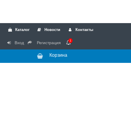
Каталог
Новости
Контакты
1
Вход
Регистрация
Корзина
РТК
Режим
+7(499)317-04-54
работы Пн-Чт с
+7(499)723-18-19
запчасти
10:00 до 17:00,
Пт с 10:00 до
15:00
© 2018 Запчасти
для стиральных
машин и другой
бытовой техники
для сервисных
центров.