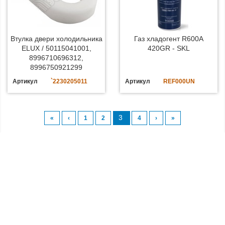
Втулка двери холодильника
Газ хладогент R600A
ELUX / 50115041001,
420GR - SKL
8996710696312,
8996750921299
Артикул
`2230205011
Артикул
REF000UN
3
«
‹
1
2
4
›
»