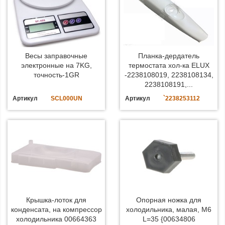
Весы заправочные
Планка-дердатель
электронные на 7KG,
термостата хол-ка ELUX
точность-1GR
-2238108019, 2238108134,
2238108191,...
Артикул
SCL000UN
Артикул
`2238253112
Крышка-лоток для
Опорная ножка для
конденсата, на компрессор
холодильника, малая, M6
холодильника 00664363
L=35 {00634806