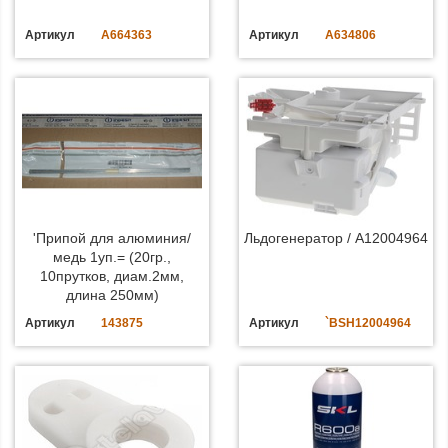
Артикул
A664363
Артикул
A634806
'Припой для алюминия/
Льдогенератор / A12004964
медь 1уп.= (20гр.,
10прутков, диам.2мм,
длина 250мм)
Артикул
143875
Артикул
`BSH12004964