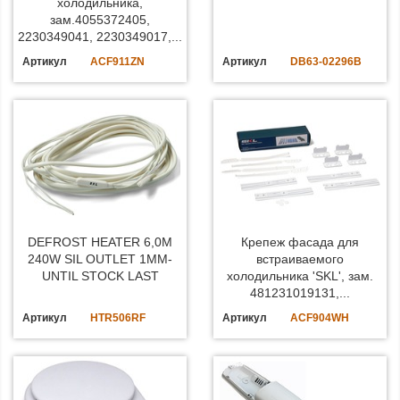
холодильника,
зам.4055372405,
2230349041, 2230349017,...
Артикул
ACF911ZN
Артикул
DB63-02296B
DEFROST HEATER 6,0M
Крепеж фасада для
240W SIL OUTLET 1MM-
встраиваемого
UNTIL STOCK LAST
холодильника 'SKL', зам.
481231019131,...
Артикул
HTR506RF
Артикул
ACF904WH