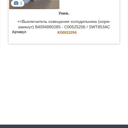
2
Унив.
<<Выключатель освещения холодильника (норм-
замкнут) B4094880285 - C00525206 / SWT853AC
Артикул
KG0022294