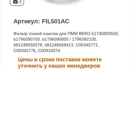
3
Артикул: FIL501AC
Фильтр тонкой очистки для ПММ BEKO b1740800500,
b1796090700, b1796090800 / 1796092100,
481248058378, 481248058413, C00345771,
C00345776, C00916074
Цены и сроки поставки можете
уточнить у наших менеджеров