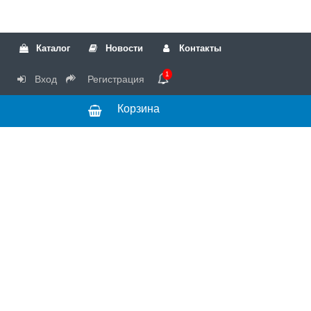
Каталог
Новости
Контакты
1
Вход
Регистрация
Корзина
РТК
Режим
+7(499)317-04-54
работы Пн-Чт с
+7(499)723-18-19
запчасти
10:00 до 17:00,
Пт с 10:00 до
15:00
© 2018 Запчасти
для стиральных
машин и другой
бытовой техники
для сервисных
центров.