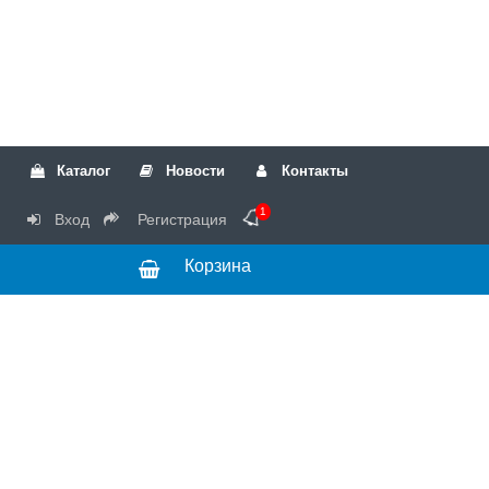
Каталог
Новости
Контакты
1
Вход
Регистрация
Корзина
РТК
Режим
+7(499)317-04-54
работы Пн-Чт с
+7(499)723-18-19
запчасти
10:00 до 17:00,
Пт с 10:00 до
15:00
© 2018 Запчасти
для стиральных
машин и другой