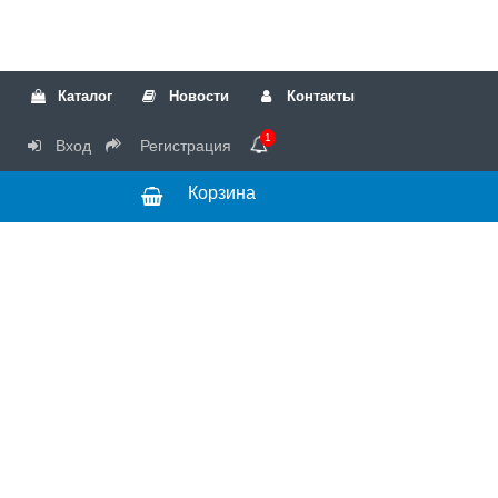
Каталог
Новости
Контакты
1
Вход
Регистрация
Корзина
РТК
Режим
+7(499)317-04-54
работы Пн-Чт с
+7(499)723-18-19
запчасти
10:00 до 17:00,
Пт с 10:00 до
15:00
© 2018 Запчасти
для стиральных
машин и другой
бытовой техники
для сервисных
центров.