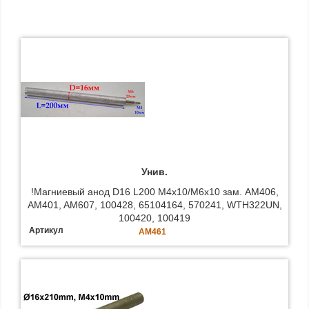
Унив.
!Магниевый анод D16 L200 M4x10/M6x10 зам. AM406,
AM401, AM607, 100428, 65104164, 570241, WTH322UN,
100420, 100419
Артикул
AM461