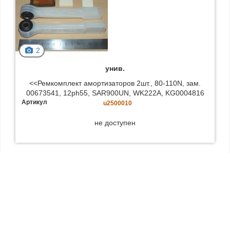
2
унив.
<<Ремкомплект амортизаторов 2шт., 80-110N, зам.
00673541, 12ph55, SAR900UN, WK222A, KG0004816
Артикул
u2500010
не доступен