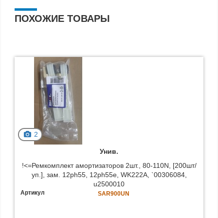
ПОХОЖИЕ ТОВАРЫ
2
Унив.
!<=Ремкомплект амортизаторов 2шт., 80-110N, [200шт/
уп.], зам. 12ph55, 12ph55e, WK222A, `00306084,
u2500010
Артикул
SAR900UN