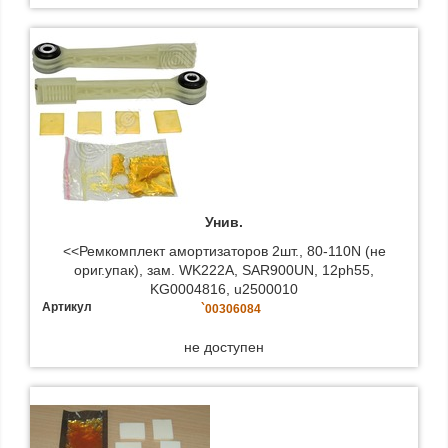
Унив.
<<Ремкомплект амортизаторов 2шт., 80-110N (не
ориг.упак), зам. WK222A, SAR900UN, 12ph55,
KG0004816, u2500010
Артикул
`00306084
не доступен