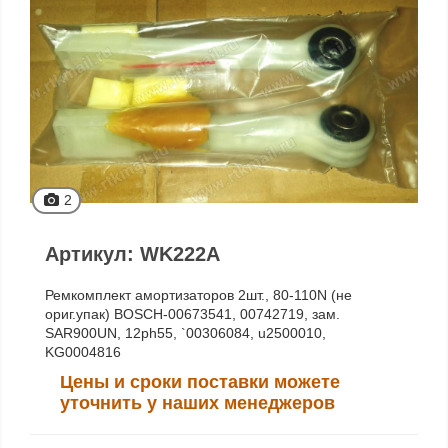
2
Артикул: WK222A
Ремкомплект амортизаторов 2шт., 80-110N (не
ориг.упак) BOSCH-00673541, 00742719, зам.
SAR900UN, 12ph55, `00306084, u2500010,
KG0004816
Цены и сроки поставки можете
уточнить у наших менеджеров