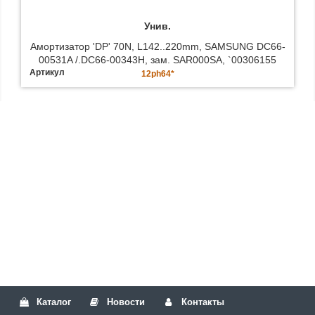
Унив.
Амортизатор 'DP' 70N, L142..220mm, SAMSUNG DC66-
00531A /.DC66-00343H, зам. SAR000SA, `00306155
Артикул
12ph64*
Каталог
Новости
Контакты