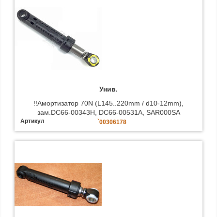
Унив.
!!Амортизатор 70N (L145..220mm / d10-12mm),
зам.DC66-00343H, DC66-00531A, SAR000SA
Артикул
`00306178