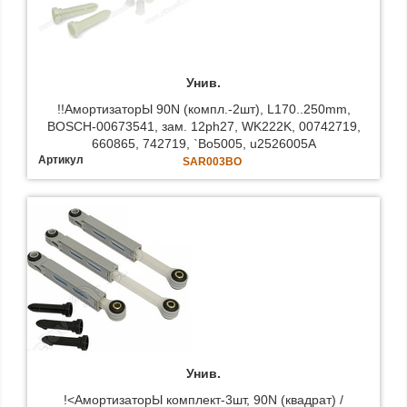
Унив.
!!АмортизаторЫ 90N (компл.-2шт), L170..250mm,
BOSCH-00673541, зам. 12ph27, WK222K, 00742719,
660865, 742719, `Bo5005, u2526005A
Артикул
SAR003BO
Унив.
!<АмортизаторЫ комплект-3шт, 90N (квадрат) /