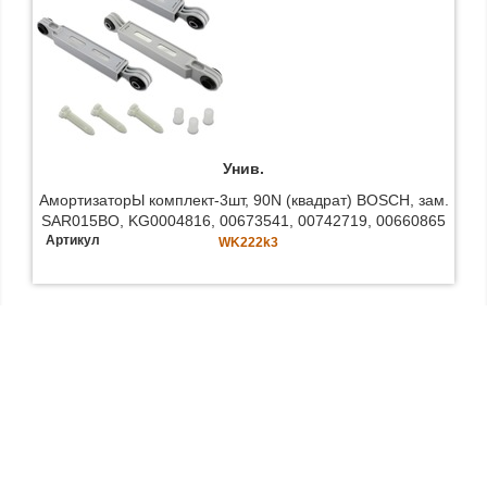
Унив.
АмортизаторЫ комплект-3шт, 90N (квадрат) BOSCH, зам.
SAR015BO, KG0004816, 00673541, 00742719, 00660865
Артикул
WK222k3