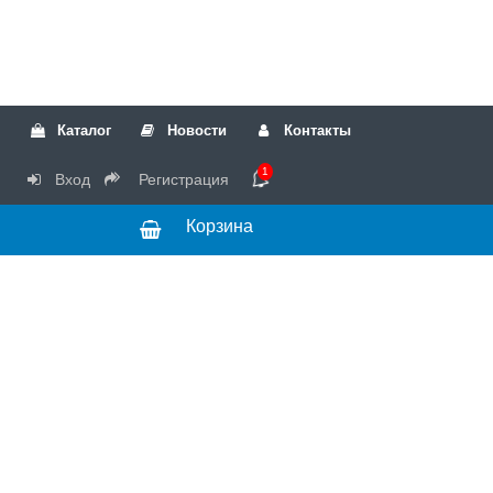
Каталог
Новости
Контакты
1
Вход
Регистрация
Корзина
РТК
Режим
+7(499)317-04-54
работы Пн-Чт с
+7(499)723-18-19
запчасти
10:00 до 17:00,
Пт с 10:00 до
15:00
© 2018 Запчасти
для стиральных
машин и другой
бытовой техники
для сервисных