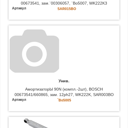
00673541, зам.`00306057, `Bo5007, WK222K3
Артикул
SAR015BO
Унив.
АмортизаторЫ 90N (компл.-2шт), BOSCH
00673541/660865, зам. 12ph27, WK222K, SAR003BO
Артикул
`Bo5005