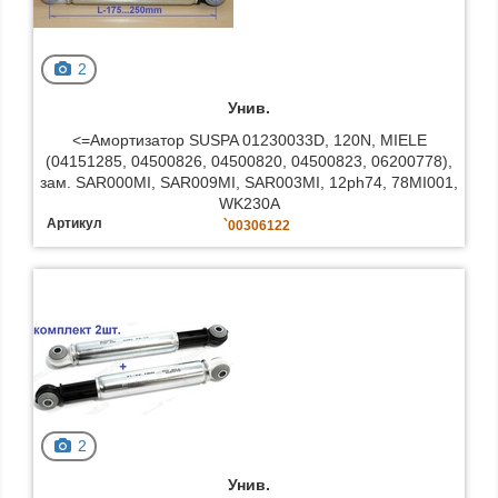
2
Унив.
<=Амортизатор SUSPA 01230033D, 120N, MIELE
(04151285, 04500826, 04500820, 04500823, 06200778),
зам. SAR000MI, SAR009MI, SAR003MI, 12ph74, 78MI001,
WK230A
Артикул
`00306122
2
Унив.