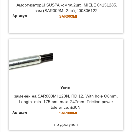
''АмортизаторЫ SUSPA компл.2шт., MIELE 04151285,
зам.(SAR009MI-2шт), `00306122
Артикул
SAR003MI
Унив.
заменён на SAR009MI 120N, RD 12. With hole O8mm.
Length: min. 175mm, max. 247mm. Friction power
tolerance: ±30N.
Артикул
SAR000MI
не доступен