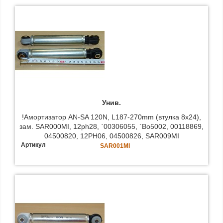
Унив.
!Амортизатор AN-SA 120N, L187-270mm (втулка 8x24),
зам. SAR000MI, 12ph28, `00306055, `Bo5002, 00118869,
04500820, 12PH06, 04500826, SAR009MI
Артикул
SAR001MI