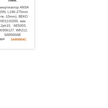
Унив.
!Амортизатор ANSA
20N, L190-275mm
отв.-10mm), BEKO
2001210200, зам.
12ph15, `AE5003,
00306127, WK212,
SAR000AE
кул
SAR000AC