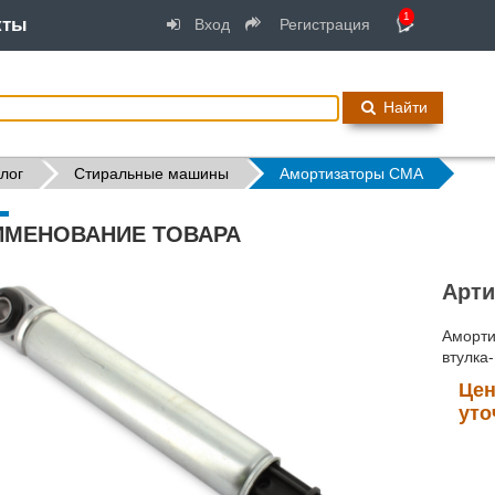
1
кты
Вход
Регистрация
Найти
лог
Стиральные машины
Амортизаторы СМА
ИМЕНОВАНИЕ ТОВАРА
Арти
Аморти
втулка
Цен
уто