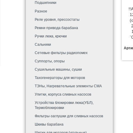
Подшипники
!
Разное
1
Реле уровня, прессостаты
(
Ремни привода барабана
Ручки люка, крючки
`
Сальники
Арти
Сетевые фильтры радиопомех
Суппорты, опоры
Сушильные машины, сушки
Тахогенераторы для моторов
ТЭНы, Нагревательные элементы СМА
Улитки, корпуса сливных насосов
Устройства блокировки люка(УБЛ),
Термоблокировки
Фильтры-заглушки для сливных насосов
Шкивы барабана
Щетки для моторов (угольные)