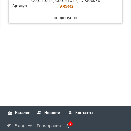
C00140744, C00141042, .DP306076
Артикул
`AR5002
не доступен
Каталог
Новости
Контакты
1
Вход
Регистрация