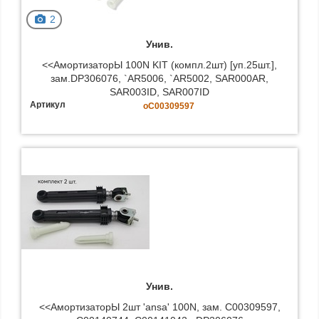
2
Унив.
<<АмортизаторЫ 100N KIT (компл.2шт) [уп.25шт.],
зам.DP306076, `AR5006, `AR5002, SAR000AR,
SAR003ID, SAR007ID
Артикул
oC00309597
Унив.
<<АмортизаторЫ 2шт 'ansa' 100N, зам. C00309597,