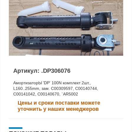
Артикул: .DP306076
АмортизаторЫ 'DP' 100N комплект 2шт.,
L160..255mm, зам. C00309597, C00140744,
C00141042, C00140670, `AR5002
Цены и сроки поставки можете
уточнить у наших менеджеров