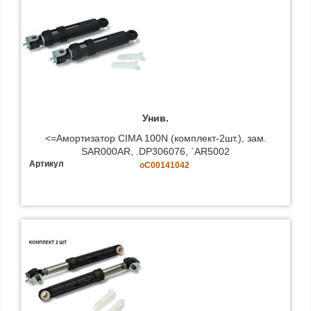
Унив.
<=Амортизатор CIMA 100N (комплект-2шт.), зам.
SAR000AR, .DP306076, `AR5002
Артикул
oC00141042