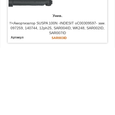
Унив.
!!<Амортизатор SUSPA 100N -INDESIT oC00309597- зам.
097259, 140744, 12ph25, SAR004ID, WK248, SAR002ID,
SAR007ID
Артикул
SAR003ID