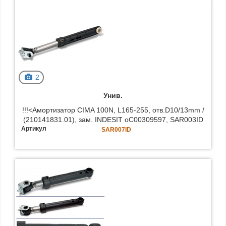
2
Унив.
!!!<Амортизатор CIMA 100N, L165-255, отв.D10/13mm /
(210141831.01), зам. INDESIT oC00309597, SAR003ID
Артикул
SAR007ID