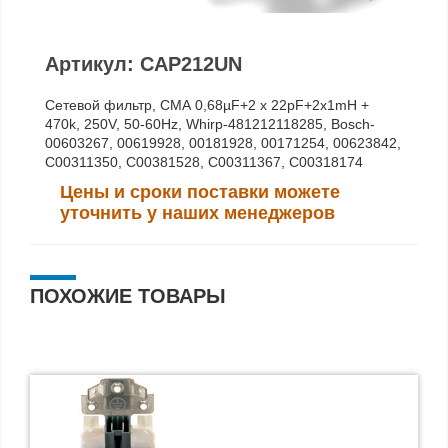
Артикул: CAP212UN
Сетевой фильтр, СМА 0,68µF+2 x 22pF+2x1mH +
470k, 250V, 50-60Hz, Whirp-481212118285, Bosch-
00603267, 00619928, 00181928, 00171254, 00623842,
C00311350, C00381528, C00311367, C00318174
Цены и сроки поставки можете
уточнить у наших менеджеров
ПОХОЖИЕ ТОВАРЫ