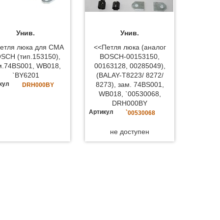
Унив.
Унив.
етля люка для СМА
<<Петля люка (аналог
SCH (тип.153150),
BOSCH-00153150,
м.74BS001, WB018,
00163128, 00285049),
`BY6201
(BALAY-T8223/ 8272/
кул
8273), зам. 74BS001,
DRH000BY
WB018, `00530068,
DRH000BY
Артикул
`00530068
не доступен