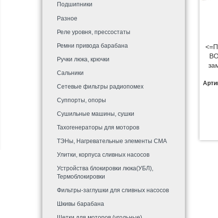
Подшипники
Разное
Реле уровня, прессостаты
Ремни привода барабана
<=П
BO
Ручки люка, крючки
за
Сальники
Арти
Сетевые фильтры радиопомех
Суппорты, опоры
Сушильные машины, сушки
Тахогенераторы для моторов
ТЭНы, Нагревательные элементы СМА
Улитки, корпуса сливных насосов
Устройства блокировки люка(УБЛ),
Термоблокировки
Фильтры-заглушки для сливных насосов
Шкивы барабана
Щетки для моторов (угольные)