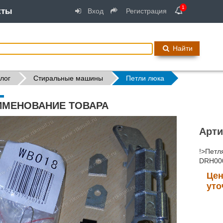
1
кты
Вход
Регистрация
Найти
лог
Стиральные машины
Петли люка
ИМЕНОВАНИЕ ТОВАРА
Арти
!>Петл
DRH00
Цен
уто