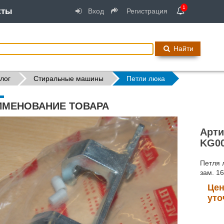
1
кты
Вход
Регистрация
Найти
лог
Стиральные машины
Петли люка
ИМЕНОВАНИЕ ТОВАРА
Арти
KG00
Петля 
зам. 1
Цен
уто