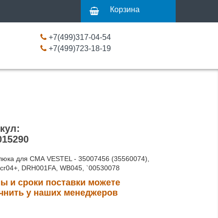
Корзина
+7(499)317-04-54
+7(499)723-18-19
кул:
15290
люка для СМА VESTEL - 35007456 (35560074),
6cr04+, DRH001FA, WB045, `00530078
ы и сроки поставки можете
чнить у наших менеджеров