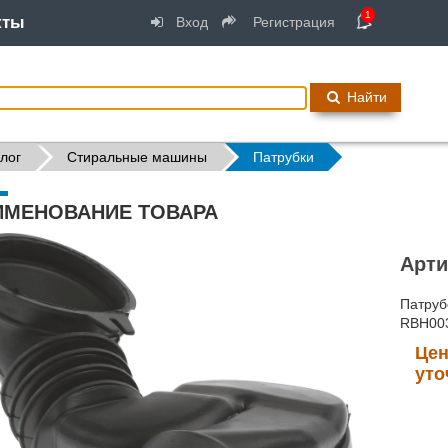
1
кты
Вход
Регистрация
Найти
лог
Стиральные машины
Патрубки
ИМЕНОВАНИЕ ТОВАРА
Арти
Патруб
RBH00
Цен
уто