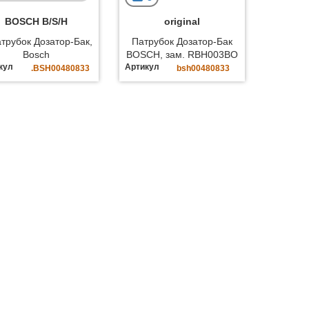
BOSCH B/S/H
original
трубок Дозатор-Бак,
Патрубок Дозатор-Бак
Bosch
BOSCH, зам. RBH003BO
кул
Артикул
.BSH00480833
bsh00480833