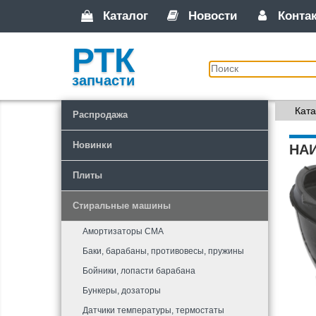
Каталог
Новости
Конта
РТК
запчасти
Ката
Распродажа
Новинки
НА
Плиты
Стиральные машины
Амортизаторы СМА
Баки, барабаны, противовесы, пружины
Бойники, лопасти барабана
Бункеры, дозаторы
Датчики температуры, термостаты