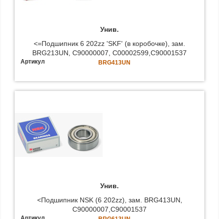
Унив.
<=Подшипник 6 202zz 'SKF' (в коробочке), зам.
BRG213UN, C90000007, C00002599,C90001537
Артикул
BRG413UN
Унив.
<Подшипник NSK (6 202zz), зам. BRG413UN,
C90000007,C90001537
Артикул
BRG613UN