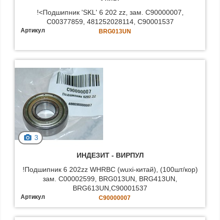
!<Подшипник 'SKL' 6 202 zz, зам. C90000007,
C00377859, 481252028114, C90001537
Артикул
BRG013UN
3
ИНДЕЗИТ - BИРПУЛ
!Подшипник 6 202zz WHRBC (wuxi-китай), (100шт/кор)
зам. C00002599, BRG013UN, BRG413UN,
BRG613UN,C90001537
Артикул
C90000007