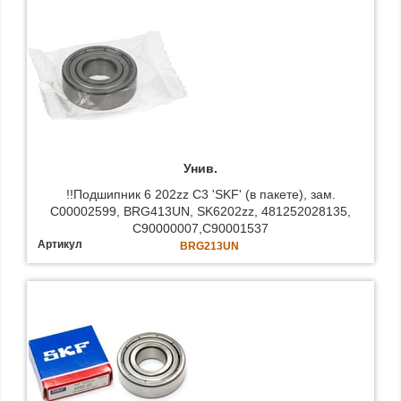
Унив.
!!Подшипник 6 202zz C3 'SKF' (в пакете), зам.
C00002599, BRG413UN, SK6202zz, 481252028135,
C90000007,C90001537
Артикул
BRG213UN