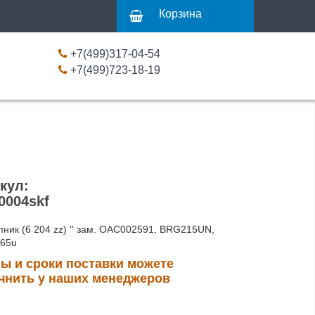
Корзина
+7(499)317-04-54
+7(499)723-18-19
кул:
0004skf
ник (6 204 zz) '' зам. OAC002591, BRG215UN,
765u
ы и сроки поставки можете
чнить у наших менеджеров