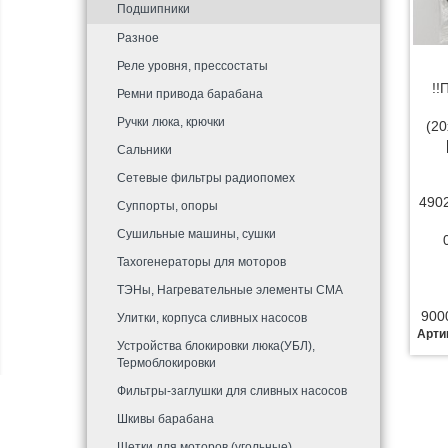
Подшипники
Разное
Реле уровня, прессостаты
!!
Ремни привода барабана
Ручки люка, крючки
(20
Сальники
Сетевые фильтры радиопомех
490
Суппорты, опоры
Сушильные машины, сушки
Тахогенераторы для моторов
ТЭНы, Нагревательные элементы СМА
900
Улитки, корпуса сливных насосов
Арти
Устройства блокировки люка(УБЛ),
Термоблокировки
Фильтры-заглушки для сливных насосов
Шкивы барабана
Щетки для моторов (угольные)