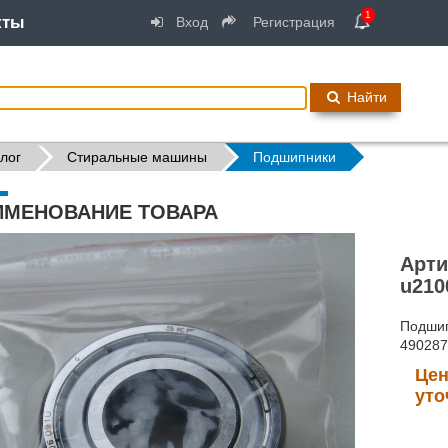
1
кты
Вход
Регистрация
Найти
лог
Стиральные машины
Подшипники
ИМЕНОВАНИЕ ТОВАРА
Арти
u210
Подшип
49028
Цен
уто