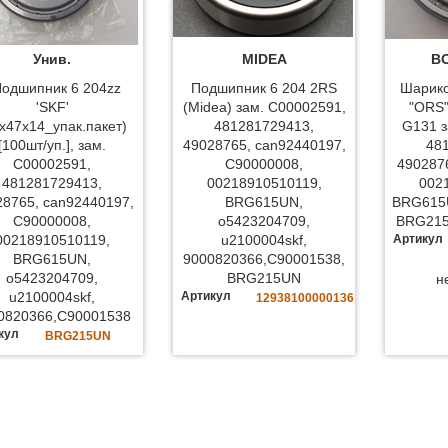
Унив.
MIDEA
BO
Подшипник 6 204zz
Подшипник 6 204 2RS
Шарик
'SKF'
(Midea) зам. C00002591,
"ORS"
x47x14_упак.пакет)
481281729413,
G131 з
[100шт/уп.], зам.
49028765, can92440197,
48
C00002591,
C90000008,
490287
481281729413,
00218910510119,
002
28765, can92440197,
BRG615UN,
BRG615U
C90000008,
o5423204709,
BRG215
00218910510119,
u2100004skf,
Артикул
BRG615UN,
9000820366,C90001538,
o5423204709,
BRG215UN
н
u2100004skf,
Артикул
12938100000136
0820366,C90001538
кул
BRG215UN