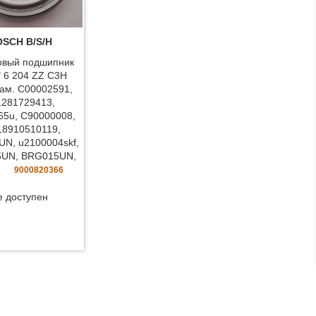
SCH B/S/H
овый подшипник
 6 204 ZZ C3H
ам. C00002591,
1281729413,
65u, C90000008,
18910510119,
N, u2100004skf,
UN, BRG015UN,
9000820366
е доступен