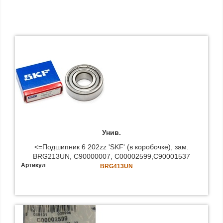
Унив.
<=Подшипник 6 202zz 'SKF' (в коробочке), зам.
BRG213UN, C90000007, C00002599,C90001537
Артикул
BRG413UN