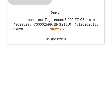
Унив.
не поставляется, Подшипник 6 202 ZZ C3 '', зам.
49029829u, C00002599, BRG213UN, 481252028135
Артикул
SK6202zz
не доступен