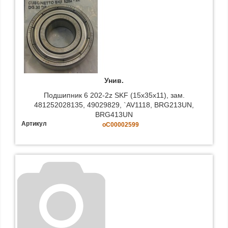
Унив.
Подшипник 6 202-2z SKF (15x35x11), зам.
481252028135, 49029829, `AV1118, BRG213UN,
BRG413UN
Артикул
oC00002599