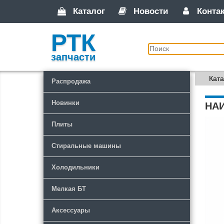
Каталог
Новости
Конта
РТК
запчасти
Ката
Распродажа
Новинки
НА
Плиты
Стиральные машины
Холодильники
Мелкая БТ
Аксессуары