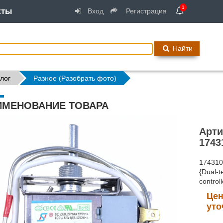
1
кты
Вход
Регистрация
Найти
лог
Разное (Разобрать фото)
ИМЕНОВАНИЕ ТОВАРА
Арти
1743
174310
{Dual-t
contro
Цен
уто