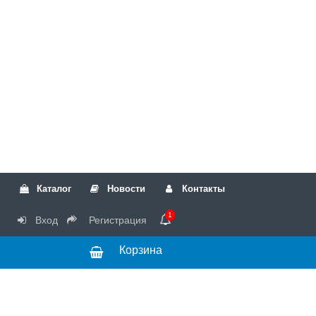
Каталог
Новости
Контакты
1
Вход
Регистрация
Корзина
РТК
Режим
+7(499)317-04-54
работы Пн-Чт с
+7(499)723-18-19