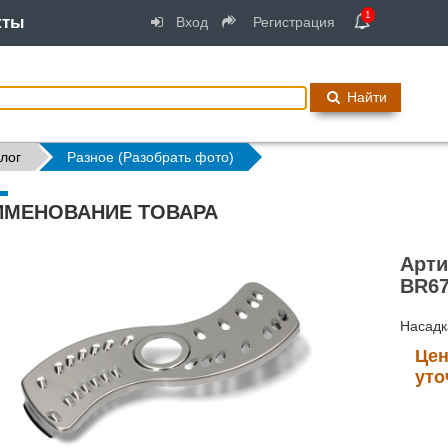
1
кты
Вход
Регистрация
Найти
лог
Разное (Разобрать фото)
ИМЕНОВАНИЕ ТОВАРА
Арти
BR67
Насадк
Цен
уто