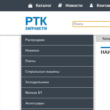
Каталог
Новости
Конта
РТК
запчасти
Ката
Распродажа
Новинки
НА
Плиты
Стиральные машины
Холодильники
Мелкая БТ
Аксессуары