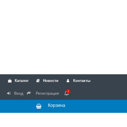
Каталог
Новости
Контакты
1
Вход
Регистрация
Корзина
РТК
Режим
+7(499)317-04-54
работы Пн-Чт с
+7(499)723-18-19