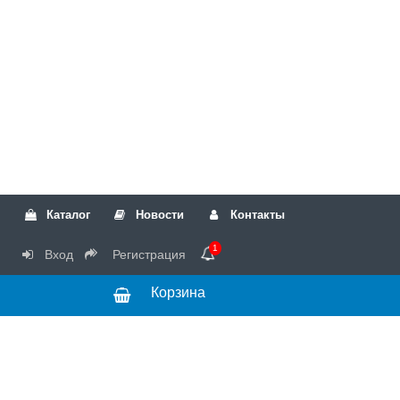
Каталог
Новости
Контакты
1
Вход
Регистрация
Корзина
РТК
Режим
+7(499)317-04-54
работы Пн-Чт с
+7(499)723-18-19
запчасти
10:00 до 17:00,
Пт с 10:00 до