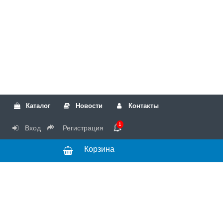
Каталог
Новости
Контакты
1
Вход
Регистрация
Корзина
РТК
Режим
+7(499)317-04-54
работы Пн-Чт с
+7(499)723-18-19
запчасти
10:00 до 17:00,
Пт с 10:00 до
15:00