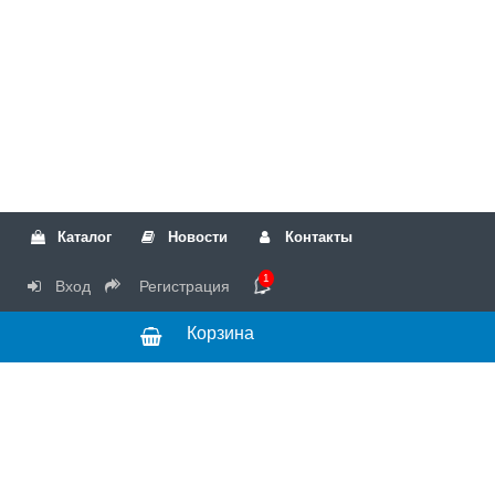
Каталог
Новости
Контакты
1
Вход
Регистрация
Корзина
РТК
Режим
+7(499)317-04-54
работы Пн-Чт с
+7(499)723-18-19
запчасти
10:00 до 17:00,
Пт с 10:00 до
15:00